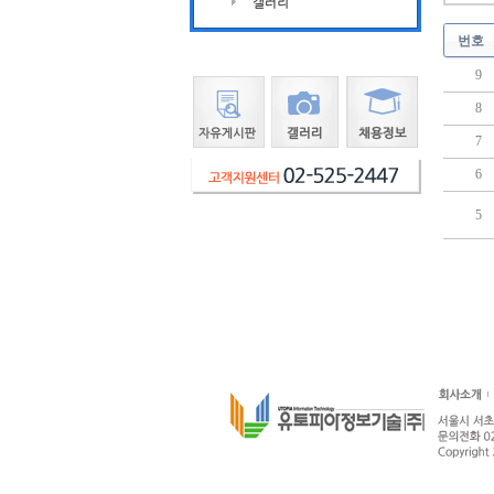
번호
9
8
7
6
5