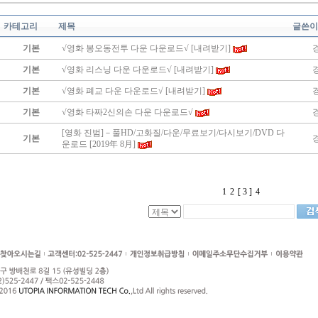
카테고리
제목
글쓴이
기본
√영화 봉오동전투 다운 다운로드√ [내려받기]
기본
√영화 리스닝 다운 다운로드√ [내려받기]
기본
√영화 폐교 다운 다운로드√ [내려받기]
기본
√영화 타짜2신의손 다운 다운로드√
[영화 진범]－풀HD/고화질/다운/무료보기/다시보기/DVD 다
기본
운로드 [2019年 8月]
1
2
[ 3 ]
4