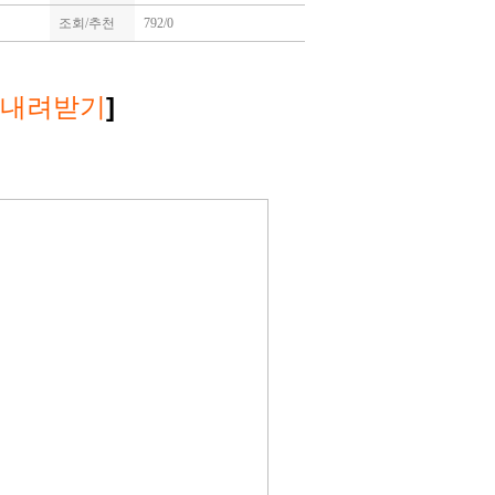
조회/추천
792/0
]
내려받기