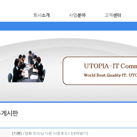
[기본]
√영화 리스닝 다운 다운로드√ [내려받기]