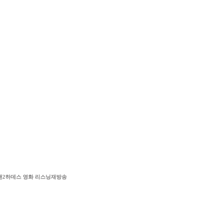
랜2하데스 영화 리스닝재방송