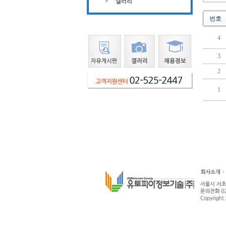
번호
4
3
2
1