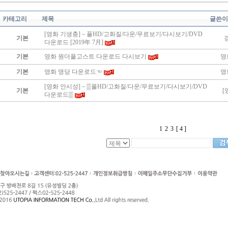
카테고리
제목
글쓴이
[영화 기생충]－풀HD/고화질/다운/무료보기/다시보기/DVD
기본
다운로드 [2019年 7月]
기본
영화 원더풀고스트 다운로드 다시보기
영
기본
영화 명당 다운로드☜
영
[영화 안시성]－▒풀HD/고화질/다운/무료보기/다시보기/DVD
기본
[
다운로드▒
1
2
3
[ 4 ]