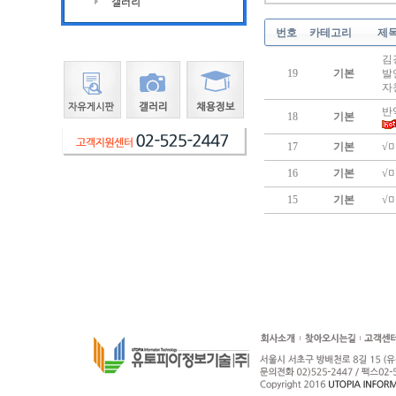
번호
카테고리
제
김
19
기본
발
자
반
18
기본
17
기본
√
16
기본
√
15
기본
√