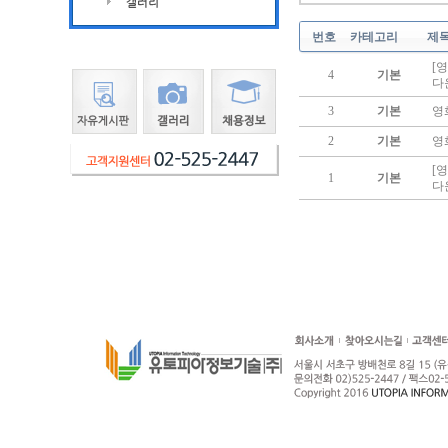
번호
카테고리
제
[
4
기본
다운
3
기본
영
2
기본
영
[
1
기본
다