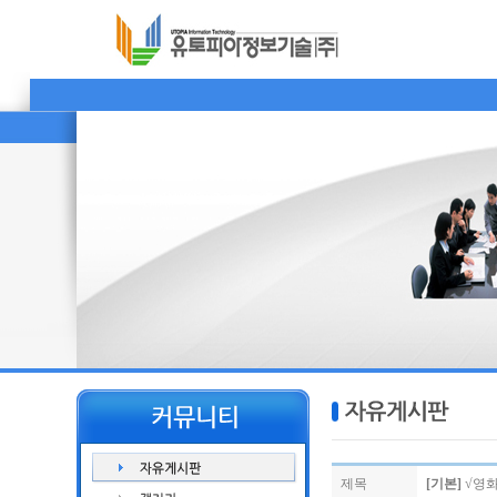
제목
[기본]
√영화