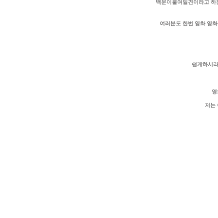
백문이불여일견이라고 하잖
여러분도 한번 영화 영화
쉽게하시라
영
저는 