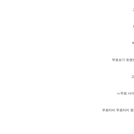
모
무료보기 토렌트 다
고
tv무료 사이트
무료티비 무료티비 영