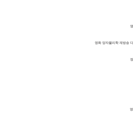
영
영화 양자물리학 재방송 
정
영