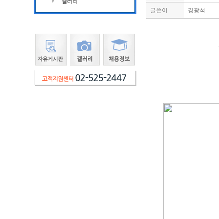
글쓴이
경광석