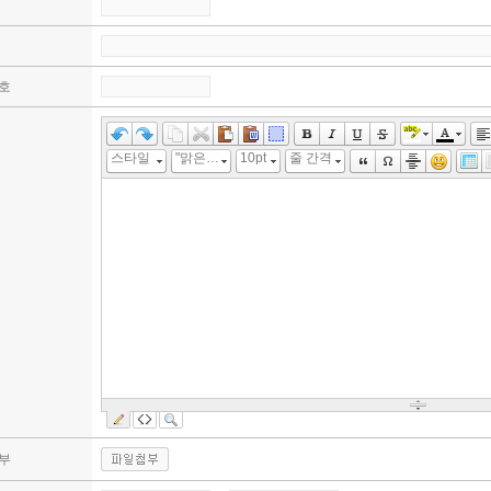
호
스타일
"맑은 고딕", 굴림, "Malgun Gothic", gulim
10pt
줄 간격
부