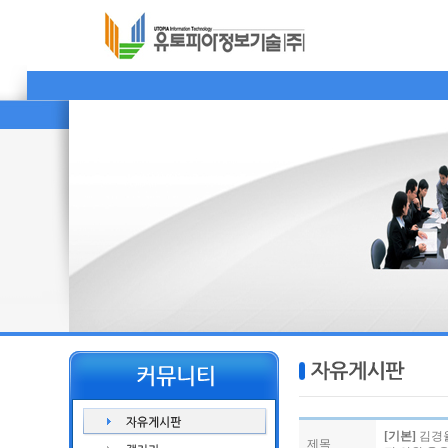
[기본]
김경율
제목