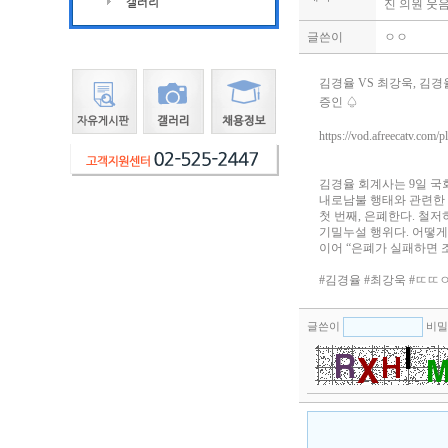
진 의원 웃
글쓴이
ㅇㅇ
김경율 VS 최강욱, 김경
증인 ♤
https://vod.afreecatv.com/
김경율 회계사는 9일 
내로남불 행태와 관련한 
첫 번째, 은폐한다. 철저
기밀누설 행위다. 어떻게
이어 “은폐가 실패하면 조
#김경율 #최강욱 #ㄸ
글쓴이
비밀