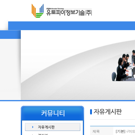
제목
[기본]
√미드