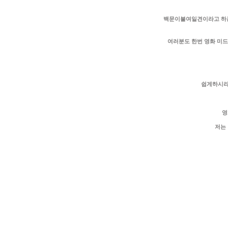
백문이불여일견이라고 하잖아
여러분도 한번 영화 미드
쉽게하시라
영
저는