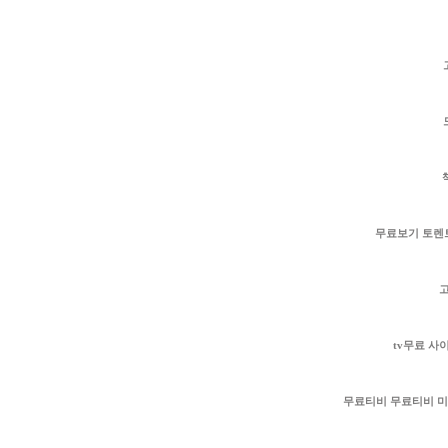
모
무료보기 토렌트 다
tv무료 사이트
무료티비 무료티비 미