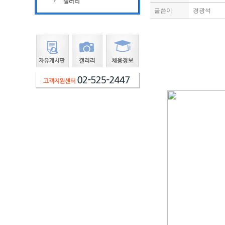
글쓴이
경광석