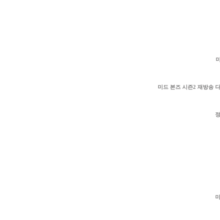
미
미드 본즈 시즌2 재방송
정
미